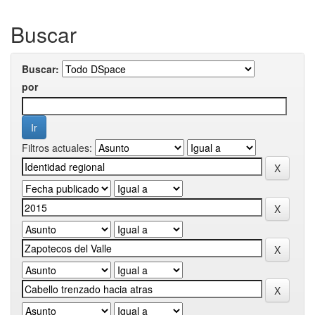
Buscar
Buscar:
por
Filtros actuales: