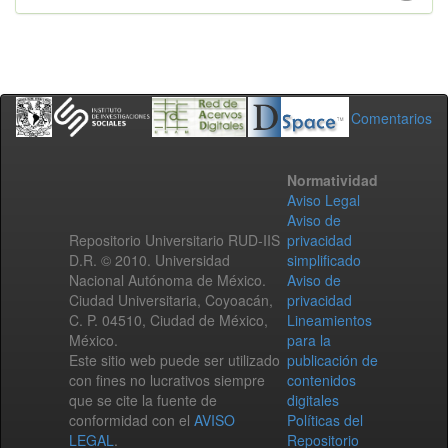
Comentarios
Normatividad
Aviso Legal
Aviso de
Repositorio Universitario RUD-IIS
privacidad
D.R. © 2010. Universidad
simplificado
Nacional Autónoma de México.
Aviso de
Ciudad Universitaria, Coyoacán,
privacidad
C. P. 04510, Ciudad de México,
Lineamientos
México.
para la
Este sitio web puede ser utilizado
publicación de
con fines no lucrativos siempre
contenidos
que se cite la fuente de
digitales
conformidad con el
AVISO
Políticas del
LEGAL
.
Repositorio