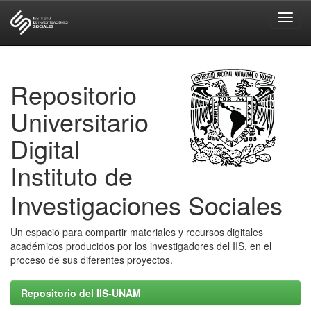
Skip
navigation
Repositorio
Universitario
Digital
Instituto de
Investigaciones Sociales
Un espacio para compartir materiales y recursos digitales
académicos producidos por los investigadores del IIS, en el
proceso de sus diferentes proyectos.
Repositorio del IIS-UNAM