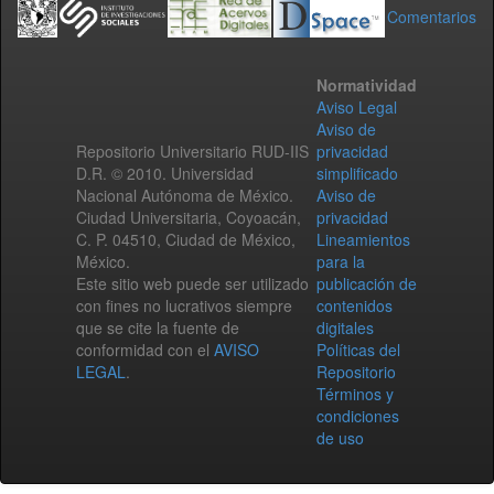
Comentarios
Normatividad
Aviso Legal
Aviso de
Repositorio Universitario RUD-IIS
privacidad
D.R. © 2010. Universidad
simplificado
Nacional Autónoma de México.
Aviso de
Ciudad Universitaria, Coyoacán,
privacidad
C. P. 04510, Ciudad de México,
Lineamientos
México.
para la
Este sitio web puede ser utilizado
publicación de
con fines no lucrativos siempre
contenidos
que se cite la fuente de
digitales
conformidad con el
AVISO
Políticas del
LEGAL
.
Repositorio
Términos y
condiciones
de uso