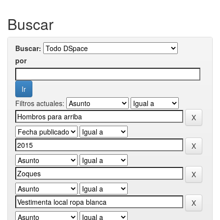
Buscar
Buscar:
por
Filtros actuales: