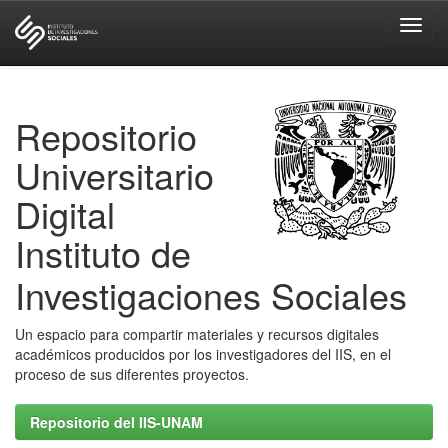
Skip
navigation
Repositorio
Universitario
Digital
Instituto de
Investigaciones Sociales
Un espacio para compartir materiales y recursos digitales
académicos producidos por los investigadores del IIS, en el
proceso de sus diferentes proyectos.
Repositorio del IIS-UNAM