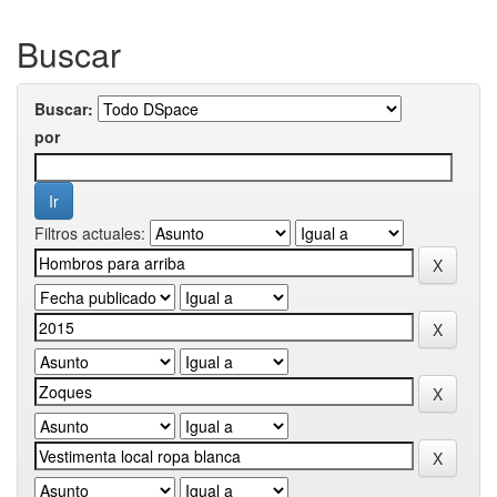
Buscar
Buscar:
por
Filtros actuales: