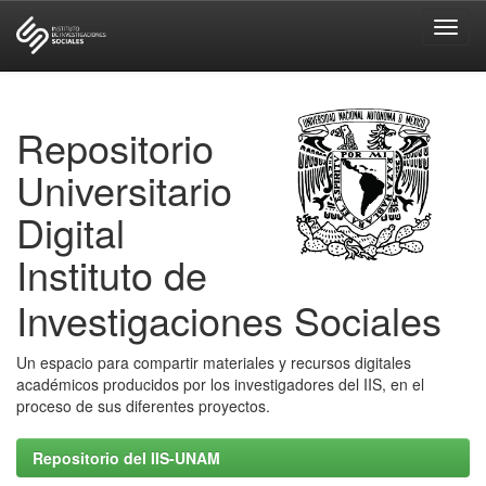
Skip
navigation
Repositorio
Universitario
Digital
Instituto de
Investigaciones Sociales
Un espacio para compartir materiales y recursos digitales
académicos producidos por los investigadores del IIS, en el
proceso de sus diferentes proyectos.
Repositorio del IIS-UNAM