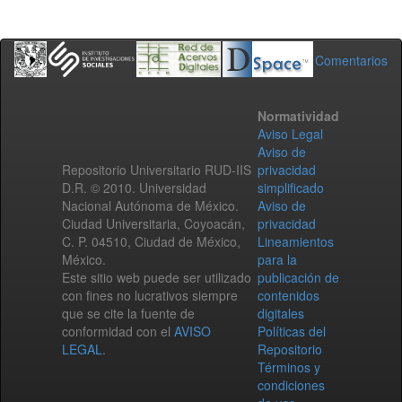
Comentarios
Normatividad
Aviso Legal
Aviso de
Repositorio Universitario RUD-IIS
privacidad
D.R. © 2010. Universidad
simplificado
Nacional Autónoma de México.
Aviso de
Ciudad Universitaria, Coyoacán,
privacidad
C. P. 04510, Ciudad de México,
Lineamientos
México.
para la
Este sitio web puede ser utilizado
publicación de
con fines no lucrativos siempre
contenidos
que se cite la fuente de
digitales
conformidad con el
AVISO
Políticas del
LEGAL
.
Repositorio
Términos y
condiciones