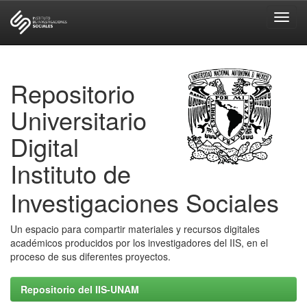
Skip
navigation
Repositorio
Universitario
Digital
Instituto de
Investigaciones Sociales
Un espacio para compartir materiales y recursos digitales
académicos producidos por los investigadores del IIS, en el
proceso de sus diferentes proyectos.
Repositorio del IIS-UNAM