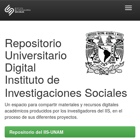
Skip
navigation
Repositorio
Universitario
Digital
Instituto de
Investigaciones Sociales
Un espacio para compartir materiales y recursos digitales
académicos producidos por los investigadores del IIS, en el
proceso de sus diferentes proyectos.
Repositorio del IIS-UNAM