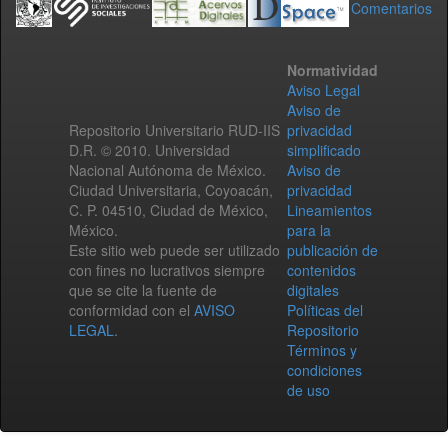
Comentarios
Normatividad
Aviso Legal
Aviso de
Repositorio Universitario RUD-IIS
privacidad
D.R. © 2010. Universidad
simplificado
Nacional Autónoma de México.
Aviso de
Ciudad Universitaria, Coyoacán,
privacidad
C. P. 04510, Ciudad de México,
Lineamientos
México.
para la
Este sitio web puede ser utilizado
publicación de
con fines no lucrativos siempre
contenidos
que se cite la fuente de
digitales
conformidad con el
AVISO
Políticas del
LEGAL
.
Repositorio
Términos y
condiciones
de uso