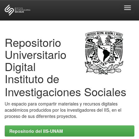
Skip
navigation
Repositorio
Universitario
Digital
Instituto de
Investigaciones Sociales
Un espacio para compartir materiales y recursos digitales
académicos producidos por los investigadores del IIS, en el
proceso de sus diferentes proyectos.
Repositorio del IIS-UNAM