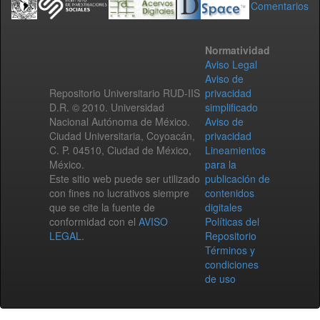
Comentarios
Normatividad
Aviso Legal
Aviso de
Repositorio Universitario RUD-IIS
privacidad
D.R. © 2010. Universidad
simplificado
Nacional Autónoma de México.
Aviso de
Ciudad Universitaria, Coyoacán,
privacidad
C. P. 04510, Ciudad de México,
Lineamientos
México.
para la
Este sitio web puede ser utilizado
publicación de
con fines no lucrativos siempre
contenidos
que se cite la fuente de
digitales
conformidad con el
AVISO
Políticas del
LEGAL
.
Repositorio
Términos y
condiciones
de uso