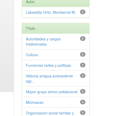
Autor
Labastida Ortiz, Montserrat M.
1
Título
Autoridades y cargos
1
tradicionales
Cultura
1
Funciones civiles y politicas
1
Historia antigua antecedente
1
sigl...
Mayor grupo etnico poblacional
1
Michoacan
1
Organizacion social familiar y
1