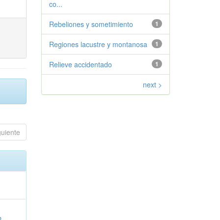
co...
Rebeliones y sometimiento
1
Regiones lacustre y montanosa
1
Relieve accidentado
1
next >
guiente
o