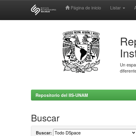
Página de inicio
Listar
Skip
navigation
Rep
Ins
Un espac
diferent
Repositorio del IIS-UNAM
Buscar
Buscar: