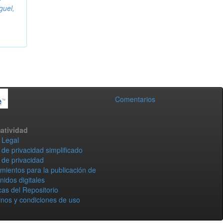
guel,
Comentarios
atividad
 Legal
 de privacidad simplificado
 de privacidad
mientos para la publicación de
nidos digitales
icas del Repositorio
nos y condiciones de uso