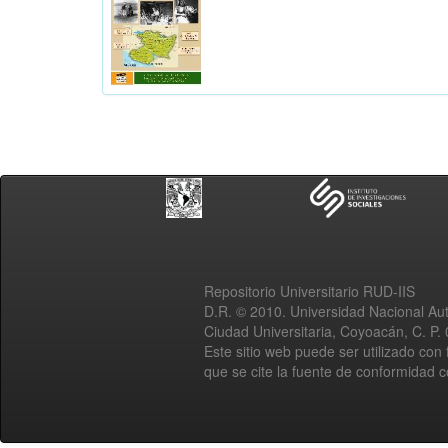
Repositorio Universitario RUD-IIS
D.R. © 2010. Universidad Nacional A
Ciudad Universitaria, Coyoacán, C. P.
Este sitio web puede ser utilizado con 
que se cite la fuente de conformidad 