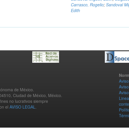
Carrasco, Rogelio
;
Sandoval Mi
Edith
Norm
Aviso
Aviso
utónoma de México.
Aviso
 04510, Ciudad de México, México.
Linea
fines no lucrativos siempre
conte
con el
AVISO LEGAL
.
Polít
Térmi