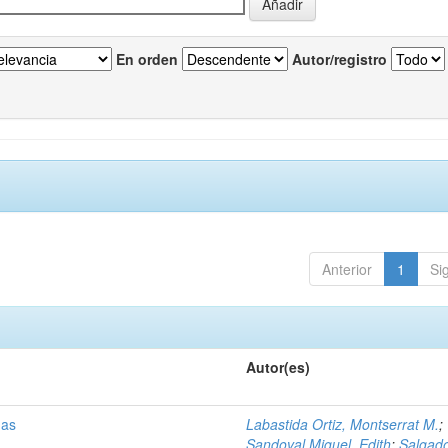
En orden
Autor/registro
Anterior
1
Si
Autor(es)
has
Labastida Ortiz, Montserrat M.
;
Sandoval Miguel, Edith
;
Salgad