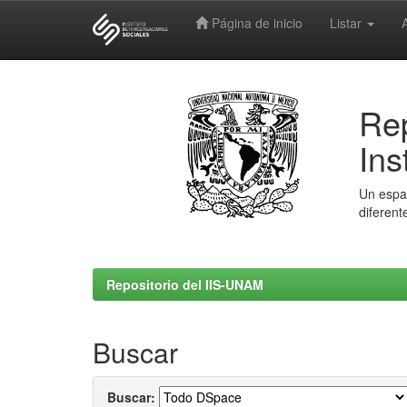
Página de inicio
Listar
Skip
navigation
Rep
Ins
Un espac
diferent
Repositorio del IIS-UNAM
Buscar
Buscar: