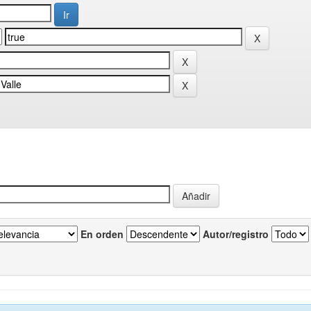
En orden
Autor/registro