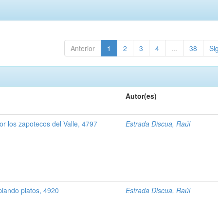
Anterior
1
2
3
4
...
38
Si
Autor(es)
r los zapotecos del Valle, 4797
Estrada Discua, Raúl
piando platos, 4920
Estrada Discua, Raúl