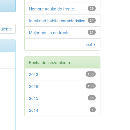
Hombre adulto de frente
29
Identidad habitat caracteristico
24
guiente
Mujer adulta de frente
21
next >
Fecha de lanzamiento
2013
150
2016
138
2015
85
2014
1