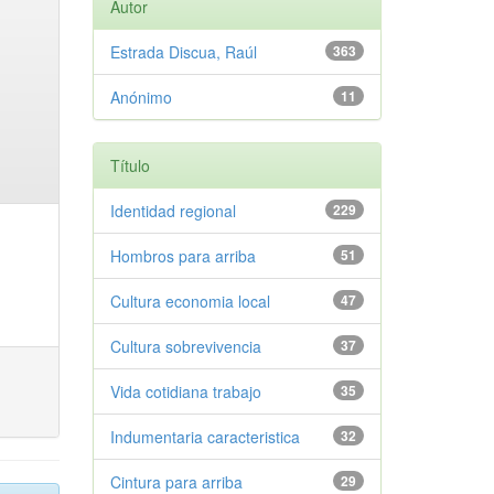
Autor
Estrada Discua, Raúl
363
Anónimo
11
Título
Identidad regional
229
Hombros para arriba
51
Cultura economia local
47
Cultura sobrevivencia
37
Vida cotidiana trabajo
35
Indumentaria caracteristica
32
Cintura para arriba
29