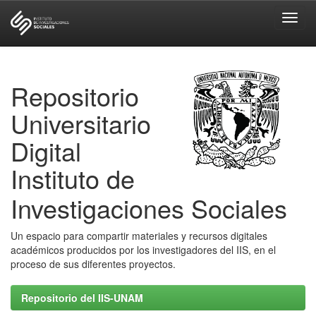
Skip
navigation
Repositorio
Universitario
Digital
Instituto de
Investigaciones Sociales
Un espacio para compartir materiales y recursos digitales
académicos producidos por los investigadores del IIS, en el
proceso de sus diferentes proyectos.
Repositorio del IIS-UNAM