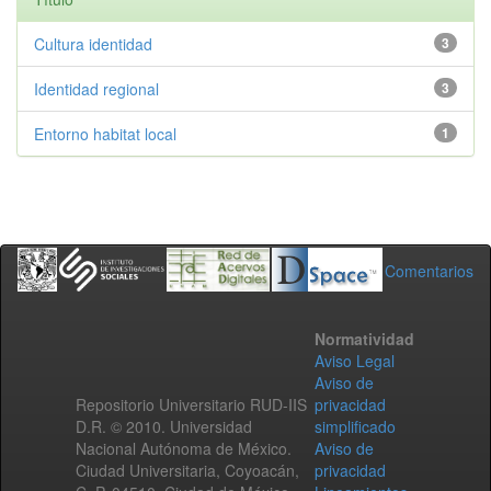
Cultura identidad
3
Identidad regional
3
Entorno habitat local
1
Comentarios
Normatividad
Aviso Legal
Aviso de
Repositorio Universitario RUD-IIS
privacidad
D.R. © 2010. Universidad
simplificado
Nacional Autónoma de México.
Aviso de
Ciudad Universitaria, Coyoacán,
privacidad