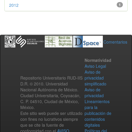
2012
1
Comentarios
Normatividad
Aviso Legal
Aviso de
Repositorio Universitario RUD-IIS
privacidad
D.R. © 2010. Universidad
simplificado
Nacional Autónoma de México.
Aviso de
Ciudad Universitaria, Coyoacán,
privacidad
C. P. 04510, Ciudad de México,
Lineamientos
México.
para la
Este sitio web puede ser utilizado
publicación de
con fines no lucrativos siempre
contenidos
que se cite la fuente de
digitales
conformidad con el
AVISO
Políticas del