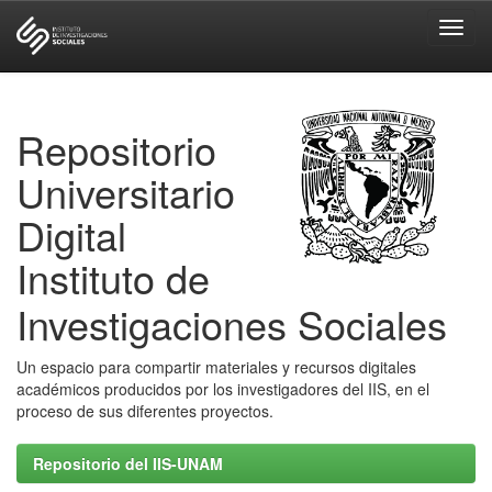
Skip
navigation
Repositorio
Universitario
Digital
Instituto de
Investigaciones Sociales
Un espacio para compartir materiales y recursos digitales
académicos producidos por los investigadores del IIS, en el
proceso de sus diferentes proyectos.
Repositorio del IIS-UNAM