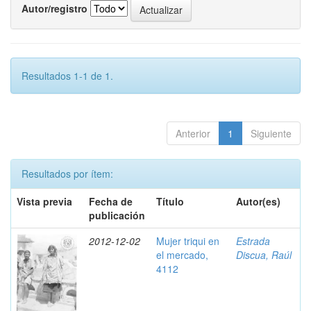
Autor/registro
Resultados 1-1 de 1.
Anterior
1
Siguiente
Resultados por ítem:
Vista previa
Fecha de
Título
Autor(es)
publicación
2012-12-02
Mujer triqui en
Estrada
el mercado,
Discua, Raúl
4112