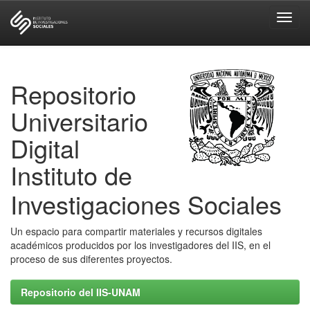
Skip
navigation
Repositorio
Universitario
Digital
Instituto de
Investigaciones Sociales
Un espacio para compartir materiales y recursos digitales
académicos producidos por los investigadores del IIS, en el
proceso de sus diferentes proyectos.
Repositorio del IIS-UNAM