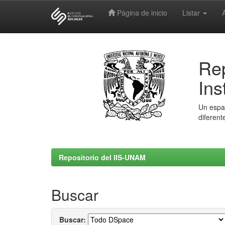
Página de inicio
Listar
Skip
navigation
Rep
Ins
Un espac
diferent
Repositorio del IIS-UNAM
Buscar
Buscar: