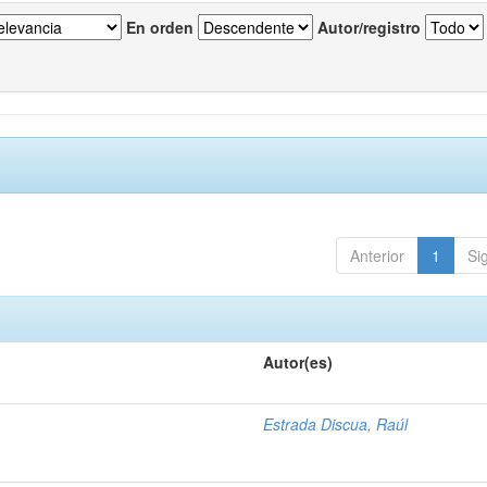
En orden
Autor/registro
Anterior
1
Si
Autor(es)
Estrada Discua, Raúl