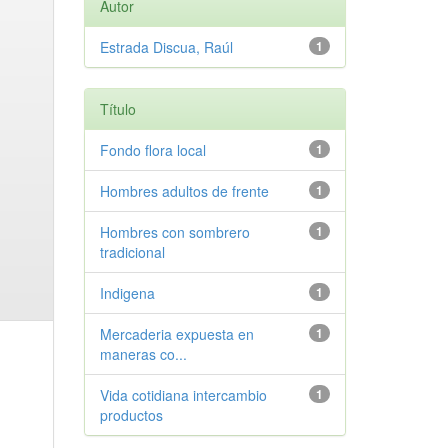
Autor
Estrada Discua, Raúl
1
Título
Fondo flora local
1
Hombres adultos de frente
1
Hombres con sombrero
1
tradicional
Indigena
1
Mercaderia expuesta en
1
maneras co...
Vida cotidiana intercambio
1
productos