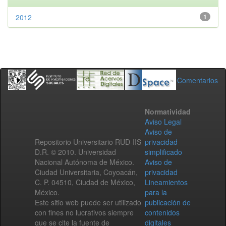
2012
1
Comentarios
Normatividad
Aviso Legal
Aviso de
Repositorio Universitario RUD-IIS
privacidad
D.R. © 2010. Universidad
simplificado
Nacional Autónoma de México.
Aviso de
Ciudad Universitaria, Coyoacán,
privacidad
C. P. 04510, Ciudad de México,
Lineamientos
México.
para la
Este sitio web puede ser utilizado
publicación de
con fines no lucrativos siempre
contenidos
que se cite la fuente de
digitales