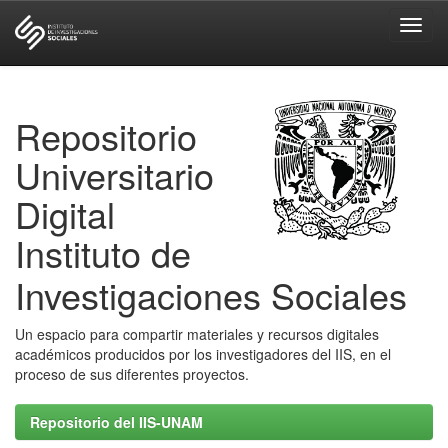
Skip
navigation
Repositorio
Universitario
Digital
Instituto de
Investigaciones Sociales
Un espacio para compartir materiales y recursos digitales
académicos producidos por los investigadores del IIS, en el
proceso de sus diferentes proyectos.
Repositorio del IIS-UNAM