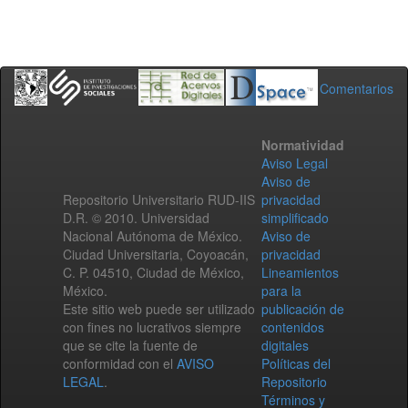
Comentarios
Normatividad
Aviso Legal
Aviso de
Repositorio Universitario RUD-IIS
privacidad
D.R. © 2010. Universidad
simplificado
Nacional Autónoma de México.
Aviso de
Ciudad Universitaria, Coyoacán,
privacidad
C. P. 04510, Ciudad de México,
Lineamientos
México.
para la
Este sitio web puede ser utilizado
publicación de
con fines no lucrativos siempre
contenidos
que se cite la fuente de
digitales
conformidad con el
AVISO
Políticas del
LEGAL
.
Repositorio
Términos y