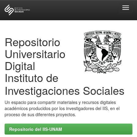
Skip
navigation
Repositorio
Universitario
Digital
Instituto de
Investigaciones Sociales
Un espacio para compartir materiales y recursos digitales
académicos producidos por los investigadores del IIS, en el
proceso de sus diferentes proyectos.
Repositorio del IIS-UNAM