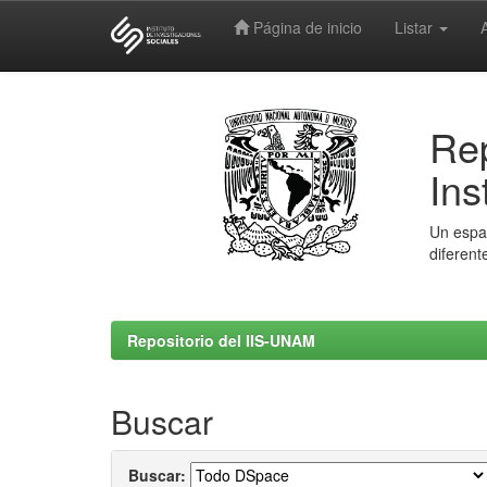
Página de inicio
Listar
Skip
navigation
Rep
Ins
Un espac
diferent
Repositorio del IIS-UNAM
Buscar
Buscar: