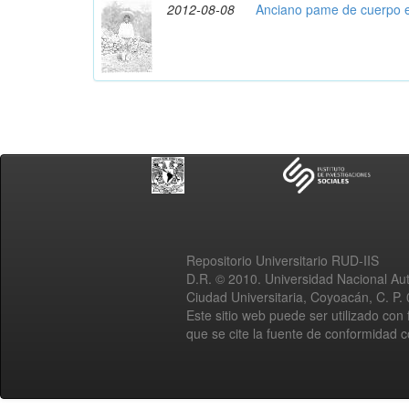
2012-08-08
Anciano pame de cuerpo e
Repositorio Universitario RUD-IIS
D.R. © 2010. Universidad Nacional A
Ciudad Universitaria, Coyoacán, C. P.
Este sitio web puede ser utilizado con 
que se cite la fuente de conformidad 