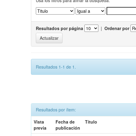
Usa los filtros para afinar la busqueda.
Resultados por página
|
Ordenar por
Resultados 1-1 de 1.
Resultados por ítem:
Vista
Fecha de
Título
previa
publicación