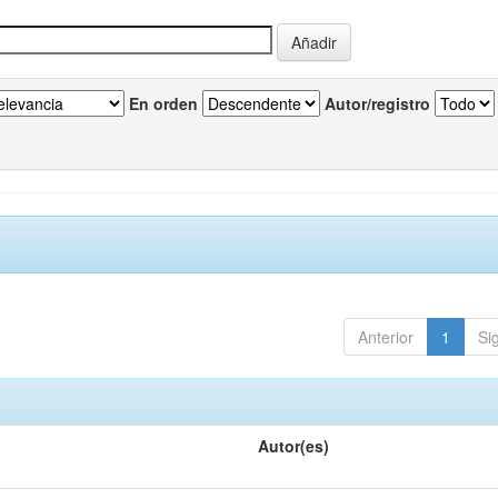
En orden
Autor/registro
Anterior
1
Si
Autor(es)