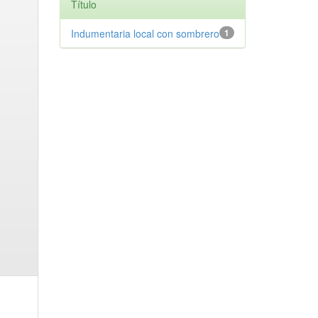
Título
Indumentaria local con sombrero
1