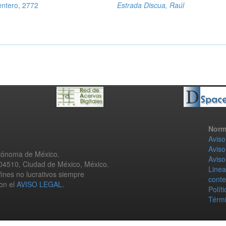
ntero, 2772
Estrada Discua, Raúl
Norm
Aviso
Aviso
utónoma de México.
Aviso
 04510, Ciudad de México, México.
Linea
fines no lucrativos siempre
conte
con el
AVISO LEGAL
.
Polít
Térmi