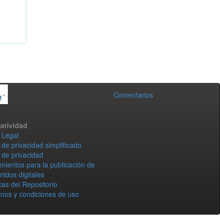
Comentarios
atividad
 Legal
 de privacidad simplificado
 de privacidad
mientos para la publicación de
nidos digitales
icas del Repositorio
nos y condiciones de uso