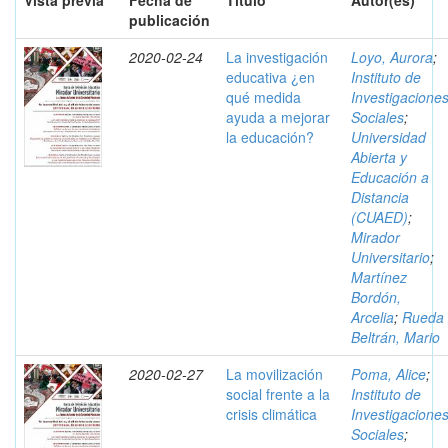
Vista previa
Fecha de
Título
Autor(es)
publicación
2020-02-24
La investigación
Loyo, Aurora
;
educativa ¿en
Instituto de
qué medida
Investigacione
ayuda a mejorar
Sociales
;
la educación?
Universidad
Abierta y
Educación a
Distancia
(CUAED)
;
Mirador
Universitario
;
Martínez
Bordón,
Arcelia
;
Rueda
Beltrán, Mario
2020-02-27
La movilización
Poma, Alice
;
social frente a la
Instituto de
crisis climática
Investigacione
Sociales
;