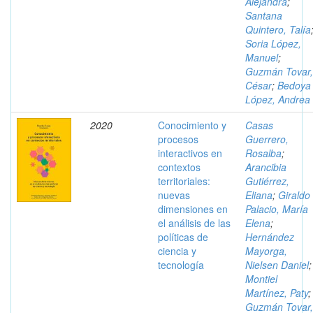
Alejandra
;
Santana
Quintero, Talía
Soria López,
Manuel
;
Guzmán Tovar,
César
;
Bedoya
López, Andrea
2020
Conocimiento y
Casas
procesos
Guerrero,
interactivos en
Rosalba
;
contextos
Arancibia
territoriales:
Gutiérrez,
nuevas
Eliana
;
Giraldo
dimensiones en
Palacio, María
el análisis de las
Elena
;
políticas de
Hernández
ciencia y
Mayorga,
tecnología
Nielsen Daniel
;
Montiel
Martínez, Paty
;
Guzmán Tovar,