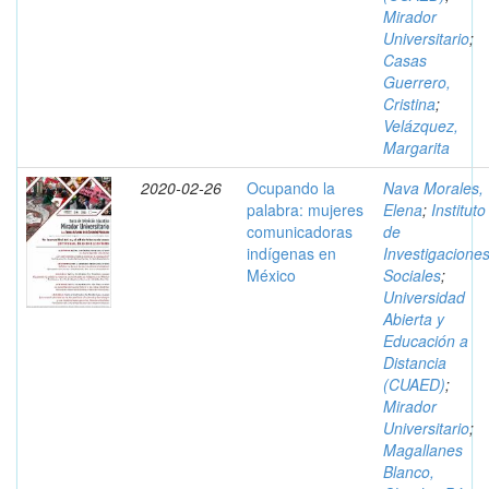
Mirador
Universitario
;
Casas
Guerrero,
Cristina
;
Velázquez,
Margarita
2020-02-26
Ocupando la
Nava Morales,
palabra: mujeres
Elena
;
Instituto
comunicadoras
de
indígenas en
Investigacione
México
Sociales
;
Universidad
Abierta y
Educación a
Distancia
(CUAED)
;
Mirador
Universitario
;
Magallanes
Blanco,