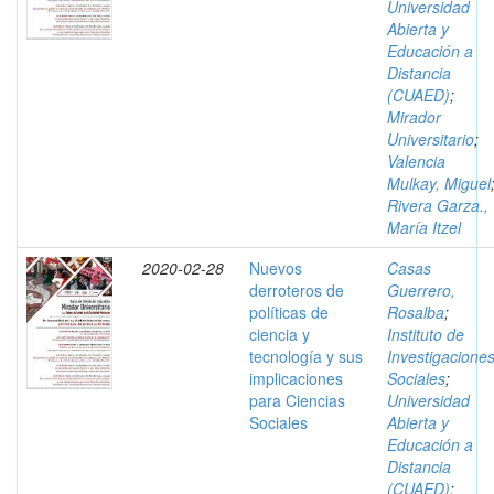
Universidad
Abierta y
Educación a
Distancia
(CUAED)
;
Mirador
Universitario
;
Valencia
Mulkay, Miguel
Rivera Garza.,
María Itzel
2020-02-28
Nuevos
Casas
derroteros de
Guerrero,
políticas de
Rosalba
;
ciencia y
Instituto de
tecnología y sus
Investigacione
implicaciones
Sociales
;
para Ciencias
Universidad
Sociales
Abierta y
Educación a
Distancia
(CUAED)
;