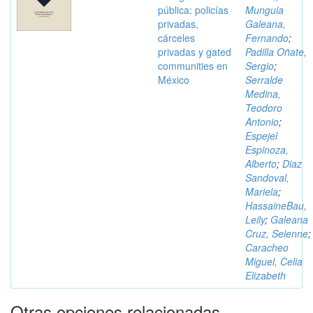
pública: policías
Munguia
privadas,
Galeana,
cárceles
Fernando
;
privadas y gated
Padilla Oñate,
communities en
Sergio
;
México
Serralde
Medina,
Teodoro
Antonio
;
Espejel
Espinoza,
Alberto
;
Diaz
Sandoval,
Mariela
;
HassaineBau,
Leily
;
Galeana
Cruz, Selenne
;
Caracheo
Miguel, Celia
Elizabeth
Otras opciones relacionadas