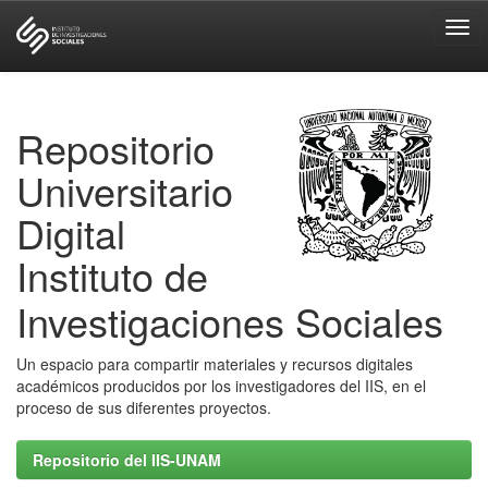
Skip
navigation
Repositorio
Universitario
Digital
Instituto de
Investigaciones Sociales
Un espacio para compartir materiales y recursos digitales
académicos producidos por los investigadores del IIS, en el
proceso de sus diferentes proyectos.
Repositorio del IIS-UNAM