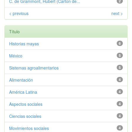
C. de Grammont, Hubert (Carton de...
2
< previous
next >
Título
Historias mayas
6
México
5
Sistemas agroalimentarios
5
Alimentación
4
América Latina
4
Aspectos sociales
4
Ciencias sociales
4
Movimientos sociales
4