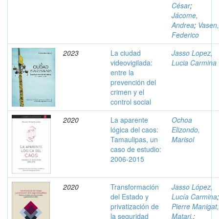
César
;
Jácome,
Andrea
;
Vasen,
Federico
2023
La ciudad
Jasso Lopez,
videovigilada:
Lucia Carmina
entre la
prevención del
crimen y el
control social
2020
La aparente
Ochoa
lógica del caos:
Elizondo,
Tamaulipas, un
Marisol
caso de estudio:
2006-2015
2020
Transformación
Jasso López,
del Estado y
Lucía Carmina
;
privatización de
Pierre Manigat,
la seguridad
Matari,
;