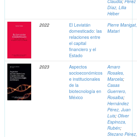
Claudia
;
Pérez
Díaz, Lilia
Héber
2022
El Leviatán
Pierre Manigat,
domesticado: las
Matari
relaciones entre
el capital
financiero y el
Estado
2023
Aspectos
Amaro
socioeconómicos
Rosales,
e institucionales
Marcela
;
de la
Casas
biotecnología en
Guerrero,
México
Rosalba
;
Hernández
Pérez, Juan
Luis
;
Oliver
Espinoza,
Rubén
;
Stezano Pérez,