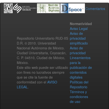
Comentarios
Normatividad
Aviso Legal
Aviso de
Repositorio Universitario RUD-IIS
privacidad
D.R. © 2010. Universidad
simplificado
Nacional Autónoma de México.
Aviso de
Ciudad Universitaria, Coyoacán,
privacidad
C. P. 04510, Ciudad de México,
Lineamientos
México.
para la
Este sitio web puede ser utilizado
publicación de
con fines no lucrativos siempre
contenidos
que se cite la fuente de
digitales
conformidad con el
AVISO
Políticas del
LEGAL
.
Repositorio
Términos y
condiciones
de uso