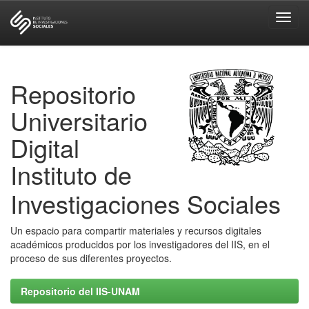
Skip
navigation
Repositorio
Universitario
Digital
Instituto de
Investigaciones Sociales
Un espacio para compartir materiales y recursos digitales
académicos producidos por los investigadores del IIS, en el
proceso de sus diferentes proyectos.
Repositorio del IIS-UNAM