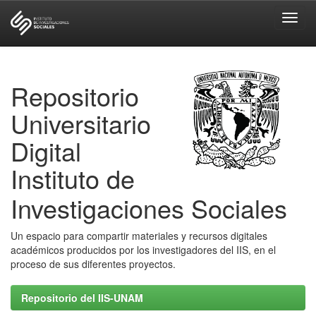
Skip
navigation
Repositorio
Universitario
Digital
Instituto de
Investigaciones Sociales
Un espacio para compartir materiales y recursos digitales
académicos producidos por los investigadores del IIS, en el
proceso de sus diferentes proyectos.
Repositorio del IIS-UNAM