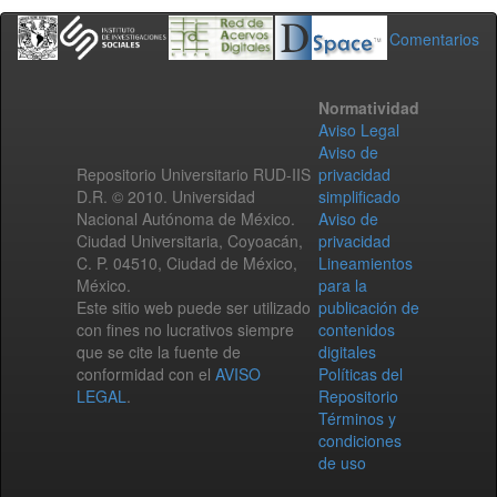
Comentarios
Normatividad
Aviso Legal
Aviso de
Repositorio Universitario RUD-IIS
privacidad
D.R. © 2010. Universidad
simplificado
Nacional Autónoma de México.
Aviso de
Ciudad Universitaria, Coyoacán,
privacidad
C. P. 04510, Ciudad de México,
Lineamientos
México.
para la
Este sitio web puede ser utilizado
publicación de
con fines no lucrativos siempre
contenidos
que se cite la fuente de
digitales
conformidad con el
AVISO
Políticas del
LEGAL
.
Repositorio
Términos y
condiciones
de uso