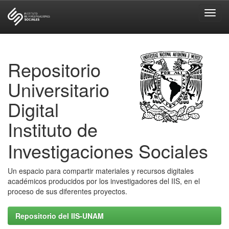
Skip
navigation
Repositorio
Universitario
Digital
Instituto de
Investigaciones Sociales
Un espacio para compartir materiales y recursos digitales
académicos producidos por los investigadores del IIS, en el
proceso de sus diferentes proyectos.
Repositorio del IIS-UNAM