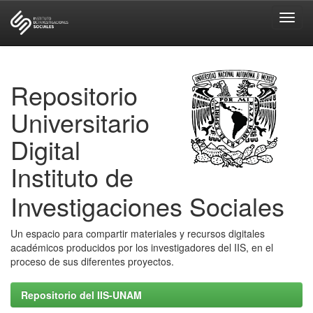
Skip
navigation
Repositorio
Universitario
Digital
Instituto de
Investigaciones Sociales
Un espacio para compartir materiales y recursos digitales
académicos producidos por los investigadores del IIS, en el
proceso de sus diferentes proyectos.
Repositorio del IIS-UNAM