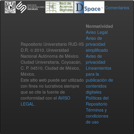
Comentarios
Normatividad
Aviso Legal
Aviso de
Repositorio Universitario RUD-IIS
privacidad
D.R. © 2010. Universidad
simplificado
Nacional Autónoma de México.
Aviso de
Ciudad Universitaria, Coyoacán,
privacidad
C. P. 04510, Ciudad de México,
Lineamientos
México.
para la
Este sitio web puede ser utilizado
publicación de
con fines no lucrativos siempre
contenidos
que se cite la fuente de
digitales
conformidad con el
AVISO
Políticas del
LEGAL
.
Repositorio
Términos y
condiciones
de uso