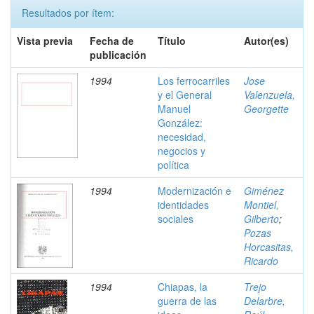
Resultados por ítem:
Vista previa
Fecha de
Título
Autor(es)
publicación
1994
Los ferrocarriles
Jose
y el General
Valenzuela,
Manuel
Georgette
González:
necesidad,
negocios y
política
1994
Modernización e
Giménez
identidades
Montiel,
sociales
Gilberto
;
Pozas
Horcasitas,
Ricardo
1994
Chiapas, la
Trejo
guerra de las
Delarbre,