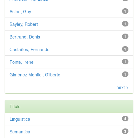
Aston, Guy
1
Bayley, Robert
1
Bertrand, Denis
1
Castaños, Fernando
1
Fonte, Irene
1
Giménez Montiel, Gilberto
1
next >
Título
Lingüistica
4
Semantica
3