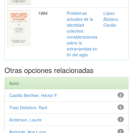
1994
Problemas
López
actuales de la
Badano,
identidad
Cecilia
colectiva:
consideraciones
sobre la
extranjeridad en
fin del siglo
Otras opciones relacionadas
Autor
Castillo Berthier, Héctor F.
2
Trejo Delarbre, Raúl
2
Anderson, Laurie
1
Andrade, Ana Luiza
1