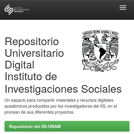
Skip
navigation
Repositorio
Universitario
Digital
Instituto de
Investigaciones Sociales
Un espacio para compartir materiales y recursos digitales
académicos producidos por los investigadores del IIS, en el
proceso de sus diferentes proyectos.
Repositorio del IIS-UNAM