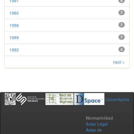
1981
8
1980
7
1986
7
1989
7
1982
4
next >
Comentarios
Normatividad
Aviso Legal
Aviso de