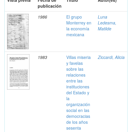
Vista previa
Fecha de
Título
Autor(es)
publicación
1986
El grupo
Luna
Monterrey en
Ledesma,
la economía
Matilde
mexicana
1983
Villas miseria
Ziccardi, Alicia
y favelas
sobre las
relaciones
entre las
instituciones
del Estado y
la
organización
social en las
democracias
de los años
sesenta