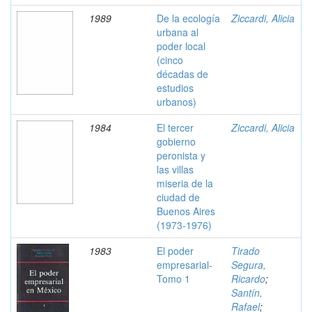
1989
De la ecología
Ziccardi, Alicia
urbana al
poder local
(cinco
décadas de
estudios
urbanos)
1984
El tercer
Ziccardi, Alicia
gobierno
peronista y
las villas
miseria de la
ciudad de
Buenos Aires
(1973-1976)
1983
El poder
Tirado
empresarial-
Segura,
Tomo 1
Ricardo
;
Santín,
Rafael
;