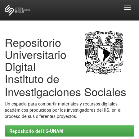
Skip
navigation
Repositorio
Universitario
Digital
Instituto de
Investigaciones Sociales
Un espacio para compartir materiales y recursos digitales
académicos producidos por los investigadores del IIS, en el
proceso de sus diferentes proyectos.
Repositorio del IIS-UNAM