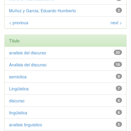
Muñoz y Garcia, Eduardo Humberto
2
< previous
next >
Título
analisis del discurso
20
Analisis del discurso
18
semiotica
9
Lingüistica
7
discurso
6
lingüistica
6
analisis linguistico
5