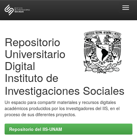
Skip
navigation
Repositorio
Universitario
Digital
Instituto de
Investigaciones Sociales
Un espacio para compartir materiales y recursos digitales
académicos producidos por los investigadores del IIS, en el
proceso de sus diferentes proyectos.
Repositorio del IIS-UNAM