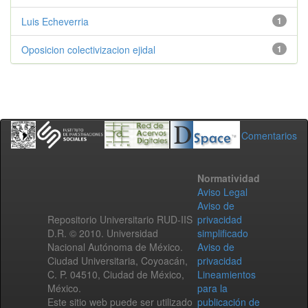
Luis Echeverria
1
Oposicion colectivizacion ejidal
1
Comentarios
Normatividad
Aviso Legal
Aviso de
Repositorio Universitario RUD-IIS
privacidad
D.R. © 2010. Universidad
simplificado
Nacional Autónoma de México.
Aviso de
Ciudad Universitaria, Coyoacán,
privacidad
C. P. 04510, Ciudad de México,
Lineamientos
México.
para la
Este sitio web puede ser utilizado
publicación de