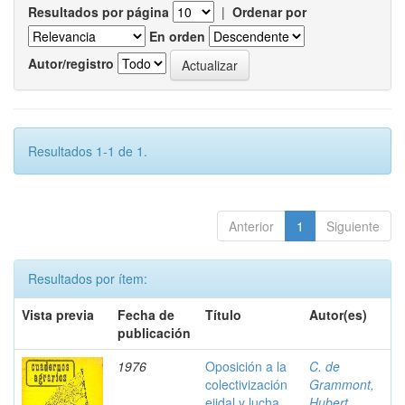
Resultados por página
|
Ordenar por
En orden
Autor/registro
Resultados 1-1 de 1.
Anterior
1
Siguiente
Resultados por ítem:
Vista previa
Fecha de
Título
Autor(es)
publicación
1976
Oposición a la
C. de
colectivización
Grammont,
ejidal y lucha
Hubert