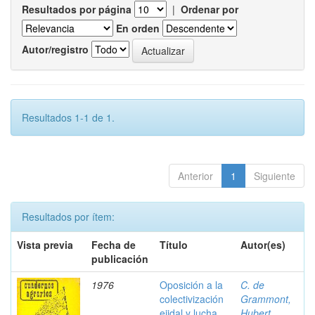
Resultados por página
|
Ordenar por
En orden
Autor/registro
Resultados 1-1 de 1.
Anterior
1
Siguiente
Resultados por ítem:
Vista previa
Fecha de
Título
Autor(es)
publicación
1976
Oposición a la
C. de
colectivización
Grammont,
ejidal y lucha
Hubert