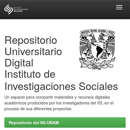
Skip
navigation
Repositorio
Universitario
Digital
Instituto de
Investigaciones Sociales
Un espacio para compartir materiales y recursos digitales
académicos producidos por los investigadores del IIS, en el
proceso de sus diferentes proyectos.
Repositorio del IIS-UNAM