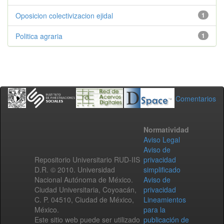
Oposicion colectivizacion ejidal
1
Politica agraria
1
Comentarios
Normatividad
Aviso Legal
Aviso de
Repositorio Universitario RUD-IIS
privacidad
D.R. © 2010. Universidad
simplificado
Nacional Autónoma de México.
Aviso de
Ciudad Universitaria, Coyoacán,
privacidad
C. P. 04510, Ciudad de México,
Lineamientos
México.
para la
Este sitio web puede ser utilizado
publicación de