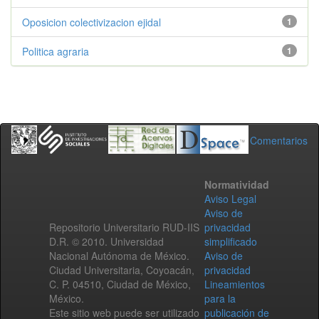
Oposicion colectivizacion ejidal
1
Politica agraria
1
Comentarios
Normatividad
Aviso Legal
Aviso de
Repositorio Universitario RUD-IIS
privacidad
D.R. © 2010. Universidad
simplificado
Nacional Autónoma de México.
Aviso de
Ciudad Universitaria, Coyoacán,
privacidad
C. P. 04510, Ciudad de México,
Lineamientos
México.
para la
Este sitio web puede ser utilizado
publicación de