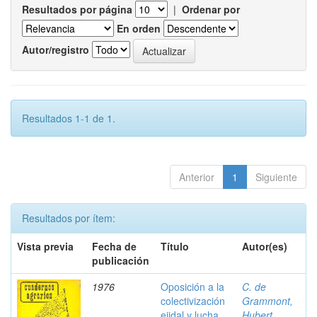
Resultados por página
|
Ordenar por
En orden
Autor/registro
Resultados 1-1 de 1.
Anterior
1
Siguiente
Resultados por ítem:
Vista previa
Fecha de
Título
Autor(es)
publicación
1976
Oposición a la
C. de
colectivización
Grammont,
ejidal y lucha
Hubert