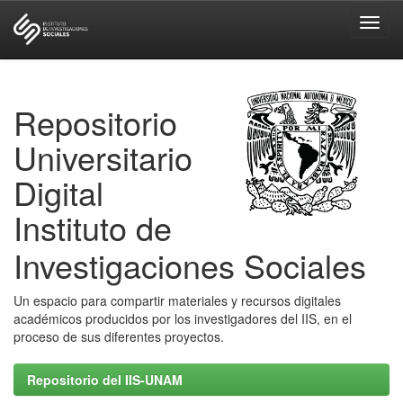
Skip
navigation
Repositorio
Universitario
Digital
Instituto de
Investigaciones Sociales
Un espacio para compartir materiales y recursos digitales
académicos producidos por los investigadores del IIS, en el
proceso de sus diferentes proyectos.
Repositorio del IIS-UNAM