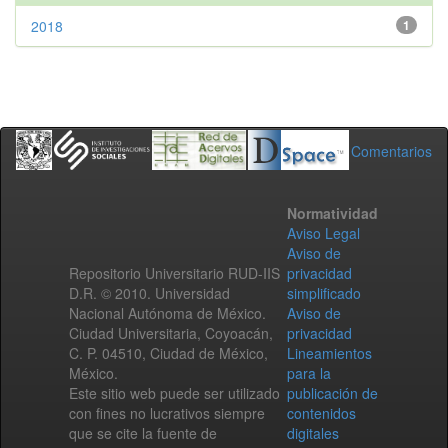
2018
1
Comentarios
Normatividad
Aviso Legal
Aviso de
Repositorio Universitario RUD-IIS
privacidad
D.R. © 2010. Universidad
simplificado
Nacional Autónoma de México.
Aviso de
Ciudad Universitaria, Coyoacán,
privacidad
C. P. 04510, Ciudad de México,
Lineamientos
México.
para la
Este sitio web puede ser utilizado
publicación de
con fines no lucrativos siempre
contenidos
que se cite la fuente de
digitales