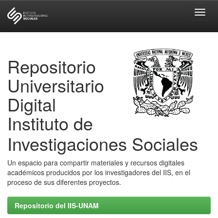
Skip
navigation
Repositorio
Universitario
Digital
Instituto de
Investigaciones Sociales
Un espacio para compartir materiales y recursos digitales
académicos producidos por los investigadores del IIS, en el
proceso de sus diferentes proyectos.
Repositorio del IIS-UNAM