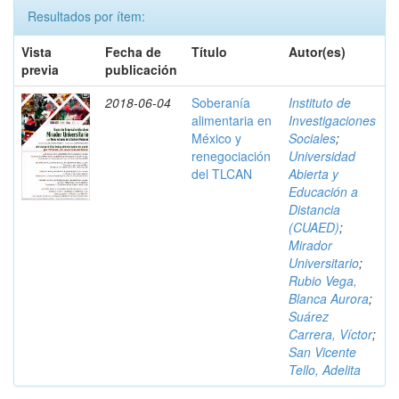
Resultados por ítem:
Vista
Fecha de
Título
Autor(es)
previa
publicación
2018-06-04
Soberanía
Instituto de
alimentaria en
Investigaciones
México y
Sociales
;
renegociación
Universidad
del TLCAN
Abierta y
Educación a
Distancia
(CUAED)
;
Mirador
Universitario
;
Rubio Vega,
Blanca Aurora
;
Suárez
Carrera, Víctor
;
San Vicente
Tello, Adelita