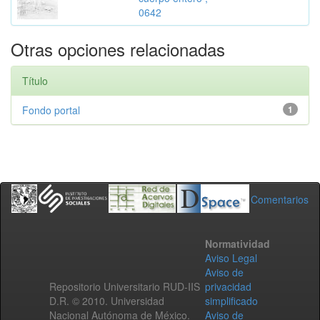
0642
Otras opciones relacionadas
Título
Fondo portal
1
Comentarios
Normatividad
Aviso Legal
Aviso de
Repositorio Universitario RUD-IIS
privacidad
D.R. © 2010. Universidad
simplificado
Nacional Autónoma de México.
Aviso de