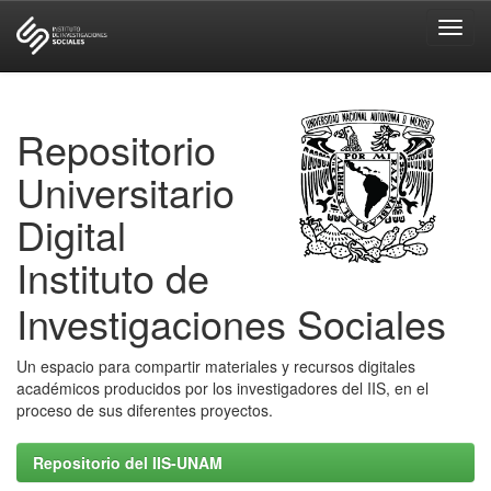
Skip
navigation
Repositorio
Universitario
Digital
Instituto de
Investigaciones Sociales
Un espacio para compartir materiales y recursos digitales
académicos producidos por los investigadores del IIS, en el
proceso de sus diferentes proyectos.
Repositorio del IIS-UNAM