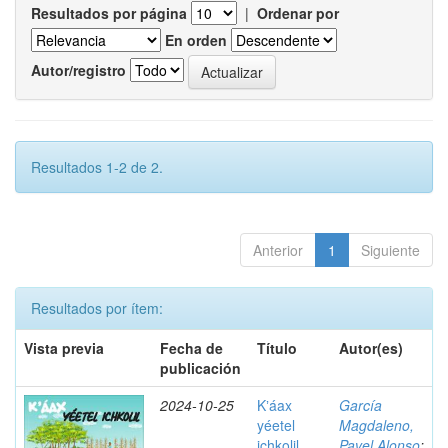
Resultados por página
|
Ordenar por
En orden
Autor/registro
Resultados 1-2 de 2.
Anterior
1
Siguiente
Resultados por ítem:
Vista previa
Fecha de
Título
Autor(es)
publicación
2024-10-25
Kʼáax
García
yéetel
Magdaleno,
ichkolil
Pavel Alonso
;