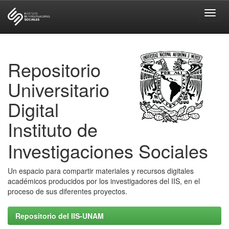
Skip
navigation
Repositorio
Universitario
Digital
Instituto de
Investigaciones Sociales
Un espacio para compartir materiales y recursos digitales
académicos producidos por los investigadores del IIS, en el
proceso de sus diferentes proyectos.
Repositorio del IIS-UNAM