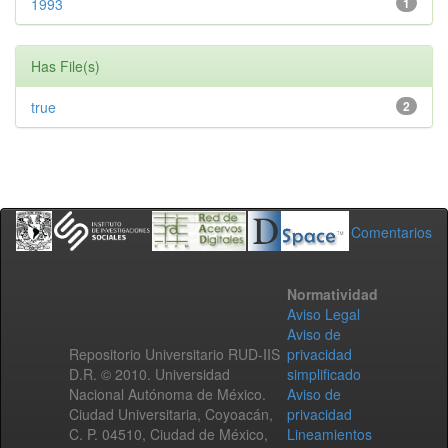
1993
1
Has File(s)
true
2
Comentarios
Normatividad
Aviso Legal
Aviso de
Repositorio Universitario RUD-IIS
privacidad
D.R. © 2010. Universidad
simplificado
Nacional Autónoma de México.
Aviso de
Ciudad Universitaria, Coyoacán,
privacidad
C. P. 04510, Ciudad de México,
Lineamientos