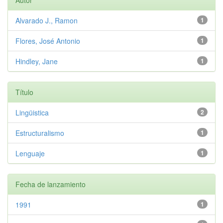
Autor
Alvarado J., Ramon
1
Flores, José Antonio
1
Hindley, Jane
1
Título
Lingüistica
2
Estructuralismo
1
Lenguaje
1
Fecha de lanzamiento
1991
1