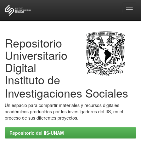
Skip
navigation
Repositorio
Universitario
Digital
Instituto de
Investigaciones Sociales
Un espacio para compartir materiales y recursos digitales
académicos producidos por los investigadores del IIS, en el
proceso de sus diferentes proyectos.
Repositorio del IIS-UNAM