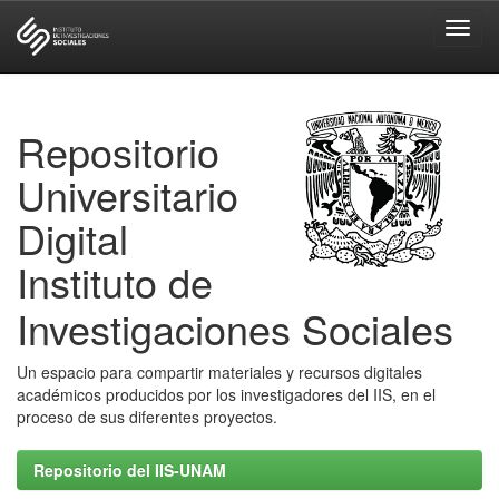
Skip
navigation
Repositorio
Universitario
Digital
Instituto de
Investigaciones Sociales
Un espacio para compartir materiales y recursos digitales
académicos producidos por los investigadores del IIS, en el
proceso de sus diferentes proyectos.
Repositorio del IIS-UNAM