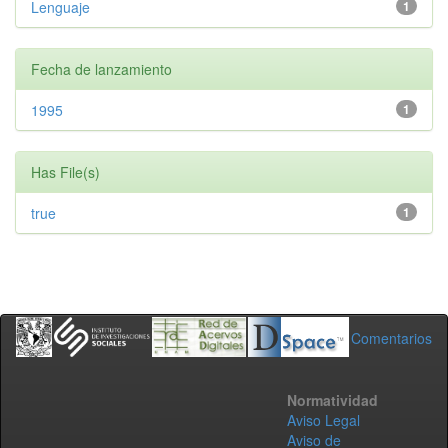
Lenguaje
1
Fecha de lanzamiento
1995
1
Has File(s)
true
1
Comentarios
Normatividad
Aviso Legal
Aviso de