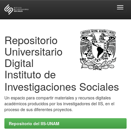
Skip
navigation
Repositorio
Universitario
Digital
Instituto de
Investigaciones Sociales
Un espacio para compartir materiales y recursos digitales
académicos producidos por los investigadores del IIS, en el
proceso de sus diferentes proyectos.
Repositorio del IIS-UNAM