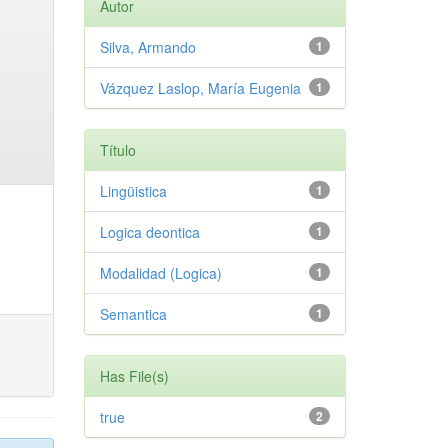
Autor
Silva, Armando
1
Vázquez Laslop, María Eugenia
1
Título
Lingüistica
1
Logica deontica
1
Modalidad (Logica)
1
Semantica
1
Has File(s)
true
2