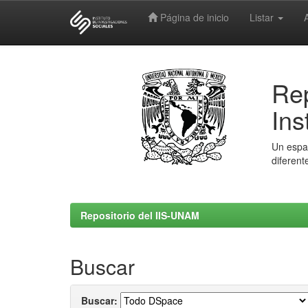
Página de inicio
Listar
Skip
navigation
Rep
Ins
Un espac
diferent
Repositorio del IIS-UNAM
Buscar
Buscar: