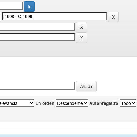
En orden
Autor/registro