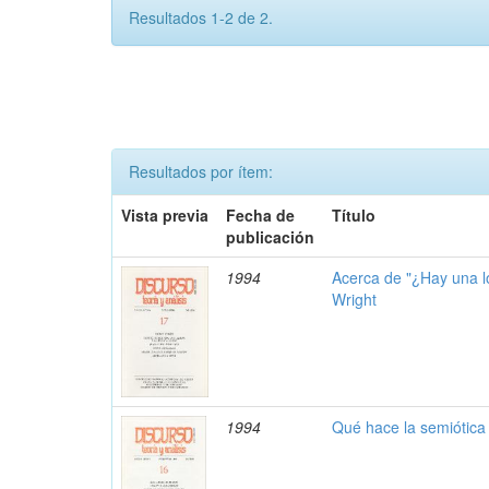
Resultados 1-2 de 2.
Resultados por ítem:
Vista previa
Fecha de
Título
publicación
1994
Acerca de "¿Hay una l
Wright
1994
Qué hace la semiótica