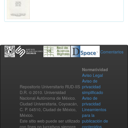
Comentarios
Normatividad
Aviso Legal
Aviso de
Repositorio Universitario RUD-IIS
privacidad
D.R. © 2010. Universidad
simplificado
Nacional Autónoma de México.
Aviso de
Ciudad Universitaria, Coyoacán,
privacidad
C. P. 04510, Ciudad de México,
Lineamientos
México.
para la
Este sitio web puede ser utilizado
publicación de
con fines no lucrativos siempre
contenidos