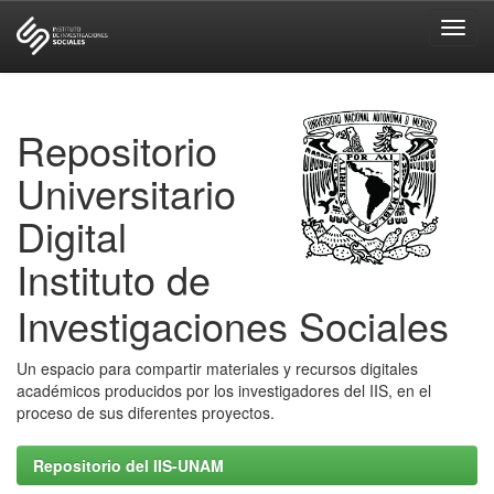
Skip
navigation
Repositorio
Universitario
Digital
Instituto de
Investigaciones Sociales
Un espacio para compartir materiales y recursos digitales
académicos producidos por los investigadores del IIS, en el
proceso de sus diferentes proyectos.
Repositorio del IIS-UNAM