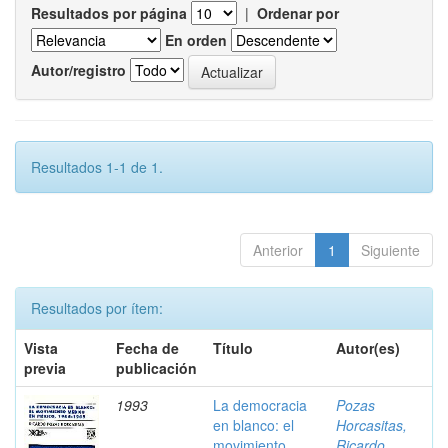
Resultados por página
|
Ordenar por
En orden
Autor/registro
Resultados 1-1 de 1.
Anterior
1
Siguiente
Resultados por ítem:
Vista
Fecha de
Título
Autor(es)
previa
publicación
1993
La democracia
Pozas
en blanco: el
Horcasitas,
movimiento
Ricardo