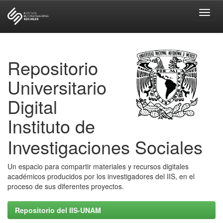
Skip
navigation
Repositorio
Universitario
Digital
Instituto de
Investigaciones Sociales
Un espacio para compartir materiales y recursos digitales
académicos producidos por los investigadores del IIS, en el
proceso de sus diferentes proyectos.
Repositorio del IIS-UNAM