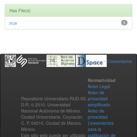
Has File(s)
true
1
Comentarios
Normatividad
Aviso Legal
Aviso de
Repositorio Universitario RUD-IIS
privacidad
D.R. © 2010. Universidad
simplificado
Nacional Autónoma de México.
Aviso de
Ciudad Universitaria, Coyoacán,
privacidad
C. P. 04510, Ciudad de México,
Lineamientos
México.
para la
Este sitio web puede ser utilizado
publicación de