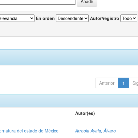
En orden
Autor/registro
Anterior
1
Si
Autor(es)
ernatura del estado de México
Arreola Ayala, Álvaro