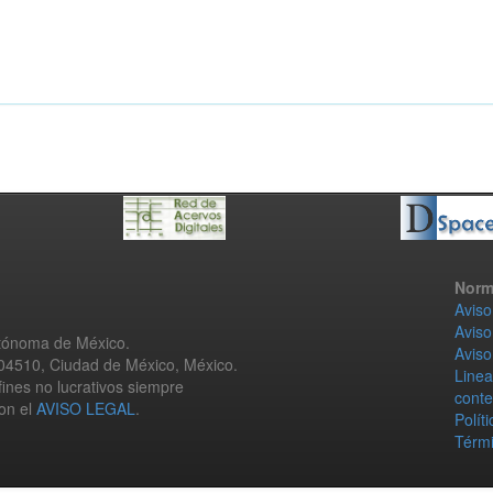
Norm
Aviso
Aviso
utónoma de México.
Aviso
 04510, Ciudad de México, México.
Linea
fines no lucrativos siempre
conte
con el
AVISO LEGAL
.
Polít
Térmi