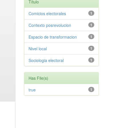
Título
Comicios electorales
1
Contexto posrevolucion
1
Espacio de transformacion
1
Nivel local
1
Sociologia electoral
1
Has File(s)
true
1