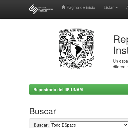
Página de inicio
Listar
Skip
navigation
Rep
Ins
Un espac
diferent
Repositorio del IIS-UNAM
Buscar
Buscar: