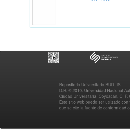
Repositorio Universitario RUD-IIS
D.R. © 2010. Universidad Nacional A
Ciudad Universitaria, Coyoacán, C. P.
Este sitio web puede ser utilizado con 
que se cite la fuente de conformidad 