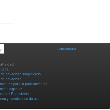
Comentarios
atividad
 Legal
 de privacidad simplificado
 de privacidad
mientos para la publicación de
nidos digitales
icas del Repositorio
nos y condiciones de uso