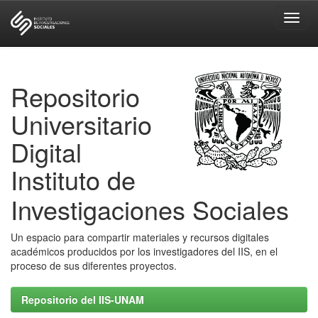
Skip
navigation
Repositorio
Universitario
Digital
Instituto de
Investigaciones Sociales
Un espacio para compartir materiales y recursos digitales
académicos producidos por los investigadores del IIS, en el
proceso de sus diferentes proyectos.
Repositorio del IIS-UNAM