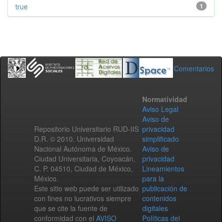
true
1
Comentarios
Normatividad
Aviso Legal
Aviso de
Repositorio Universitario RUD-IIS
privacidad
D.R. © 2010. Universidad
simplificado
Nacional Autónoma de México.
Aviso de
Ciudad Universitaria, Coyoacán,
privacidad
C. P. 04510, Ciudad de México,
Lineamientos
México.
para la
Este sitio web puede ser utilizado
publicación de
con fines no lucrativos siempre
contenidos
que se cite la fuente de
digitales
conformidad con el
AVISO
Políticas del