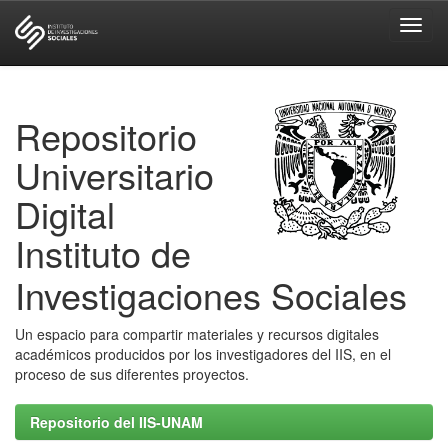
Skip
navigation
Repositorio
Universitario
Digital
Instituto de
Investigaciones Sociales
Un espacio para compartir materiales y recursos digitales
académicos producidos por los investigadores del IIS, en el
proceso de sus diferentes proyectos.
Repositorio del IIS-UNAM