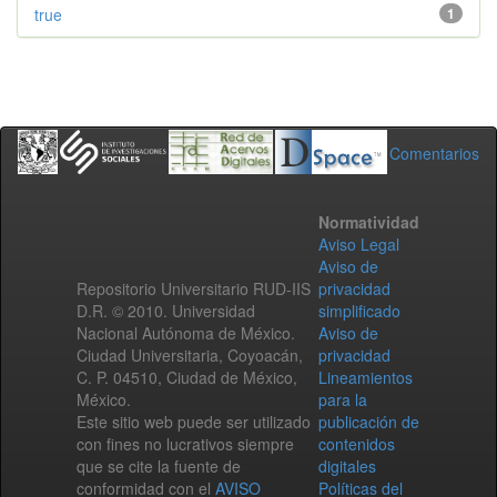
true
1
Comentarios
Normatividad
Aviso Legal
Aviso de
Repositorio Universitario RUD-IIS
privacidad
D.R. © 2010. Universidad
simplificado
Nacional Autónoma de México.
Aviso de
Ciudad Universitaria, Coyoacán,
privacidad
C. P. 04510, Ciudad de México,
Lineamientos
México.
para la
Este sitio web puede ser utilizado
publicación de
con fines no lucrativos siempre
contenidos
que se cite la fuente de
digitales
conformidad con el
AVISO
Políticas del