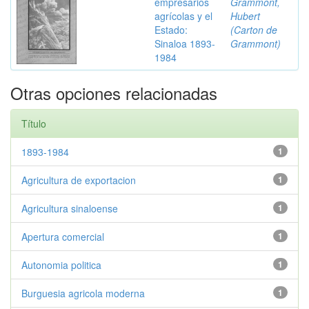
empresarios
Grammont,
agrícolas y el
Hubert
Estado:
(Carton de
Sinaloa 1893-
Grammont)
1984
Otras opciones relacionadas
Título
1893-1984
1
Agricultura de exportacion
1
Agricultura sinaloense
1
Apertura comercial
1
Autonomia politica
1
Burguesia agricola moderna
1