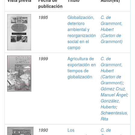
Vista previa
Fecha de
Título
Autor(es)
publicación
1995
Globalización,
C. de
deterioro
Grammont,
ambiental y
Hubert
reorganización
(Carton de
social en el
Grammont)
campo
1999
Agricultura de
C. de
exportación en
Grammont,
tiempos de
Hubert
globalización
(Carton de
Grammont)
;
Gómez Cruz,
Manuel Ángel
;
González,
Huberto
;
Schwentesius,
Rita
1990
Los
C. de