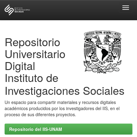
Skip
navigation
Repositorio
Universitario
Digital
Instituto de
Investigaciones Sociales
Un espacio para compartir materiales y recursos digitales
académicos producidos por los investigadores del IIS, en el
proceso de sus diferentes proyectos.
Repositorio del IIS-UNAM