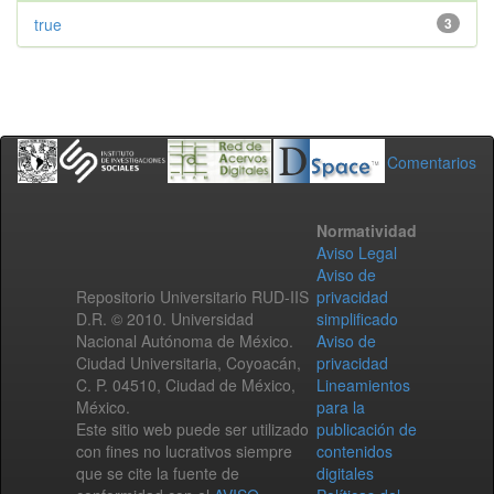
true
3
Comentarios
Normatividad
Aviso Legal
Aviso de
Repositorio Universitario RUD-IIS
privacidad
D.R. © 2010. Universidad
simplificado
Nacional Autónoma de México.
Aviso de
Ciudad Universitaria, Coyoacán,
privacidad
C. P. 04510, Ciudad de México,
Lineamientos
México.
para la
Este sitio web puede ser utilizado
publicación de
con fines no lucrativos siempre
contenidos
que se cite la fuente de
digitales