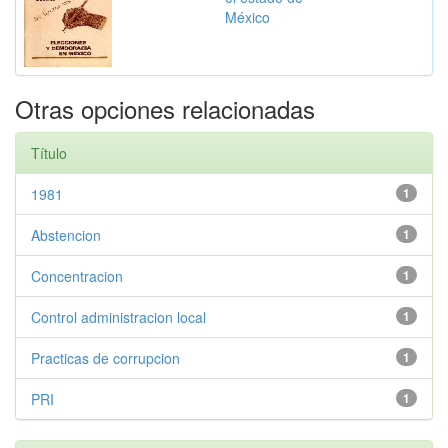
México
Otras opciones relacionadas
Título
1981
1
Abstencion
1
Concentracion
1
Control administracion local
1
Practicas de corrupcion
1
PRI
1