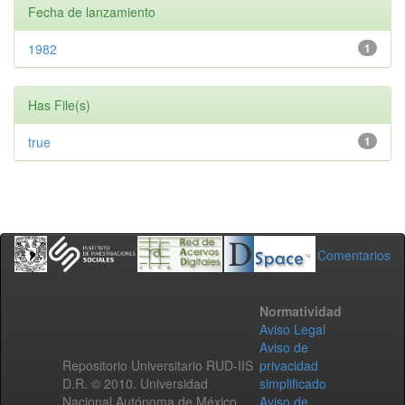
Fecha de lanzamiento
1982
1
Has File(s)
true
1
Comentarios
Normatividad
Aviso Legal
Aviso de
Repositorio Universitario RUD-IIS
privacidad
D.R. © 2010. Universidad
simplificado
Nacional Autónoma de México.
Aviso de