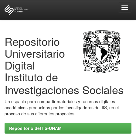
Skip
navigation
Repositorio
Universitario
Digital
Instituto de
Investigaciones Sociales
Un espacio para compartir materiales y recursos digitales
académicos producidos por los investigadores del IIS, en el
proceso de sus diferentes proyectos.
Repositorio del IIS-UNAM