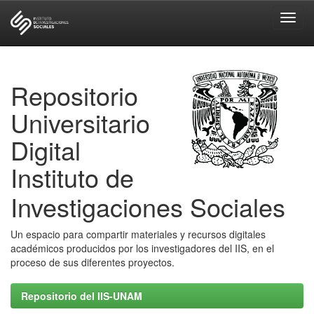
Skip
navigation
Repositorio
Universitario
Digital
Instituto de
Investigaciones Sociales
Un espacio para compartir materiales y recursos digitales
académicos producidos por los investigadores del IIS, en el
proceso de sus diferentes proyectos.
Repositorio del IIS-UNAM