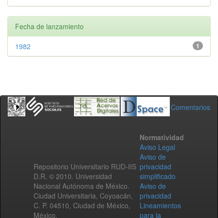
Fecha de lanzamiento
1982
1
Comentarios
Normatividad
Aviso Legal
Aviso de
Repositorio Universitario RUD-IIS
privacidad
D.R. © 2010. Universidad
simplificado
Nacional Autónoma de México.
Aviso de
Ciudad Universitaria, Coyoacán,
privacidad
C. P. 04510, Ciudad de México,
Lineamientos
México.
para la