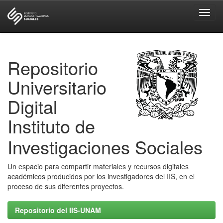
Skip
navigation
Repositorio
Universitario
Digital
Instituto de
Investigaciones Sociales
Un espacio para compartir materiales y recursos digitales
académicos producidos por los investigadores del IIS, en el
proceso de sus diferentes proyectos.
Repositorio del IIS-UNAM