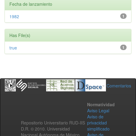
Fecha de lanzamiento
1982
1
Has File(s)
true
1
Comentarios
Normatividad
Aviso Legal
Aviso de
Repositorio Universitario RUD-IIS
privacidad
D.R. © 2010. Universidad
simplificado
Nacional Autónoma de México.
Aviso de