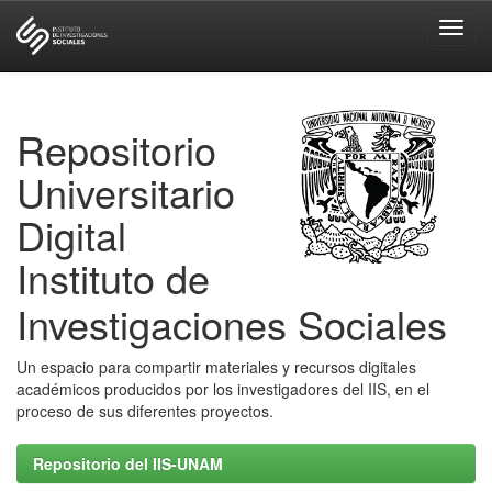
Skip
navigation
Repositorio
Universitario
Digital
Instituto de
Investigaciones Sociales
Un espacio para compartir materiales y recursos digitales
académicos producidos por los investigadores del IIS, en el
proceso de sus diferentes proyectos.
Repositorio del IIS-UNAM