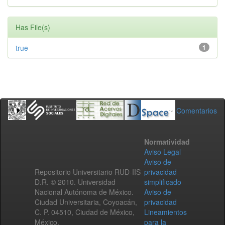
Has File(s)
true
1
Comentarios
Normatividad
Aviso Legal
Aviso de
Repositorio Universitario RUD-IIS
privacidad
D.R. © 2010. Universidad
simplificado
Nacional Autónoma de México.
Aviso de
Ciudad Universitaria, Coyoacán,
privacidad
C. P. 04510, Ciudad de México,
Lineamientos
México.
para la