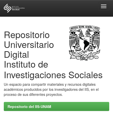
Skip
navigation
Repositorio
Universitario
Digital
Instituto de
Investigaciones Sociales
Un espacio para compartir materiales y recursos digitales
académicos producidos por los investigadores del IIS, en el
proceso de sus diferentes proyectos.
Repositorio del IIS-UNAM