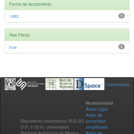
Fecha de lanzamiento
1982
1
Has File(s)
true
1
Comentarios
Normatividad
Aviso Legal
Aviso de
Repositorio Universitario RUD-IIS
privacidad
D.R. © 2010. Universidad
simplificado
Nacional Autónoma de México.
Aviso de