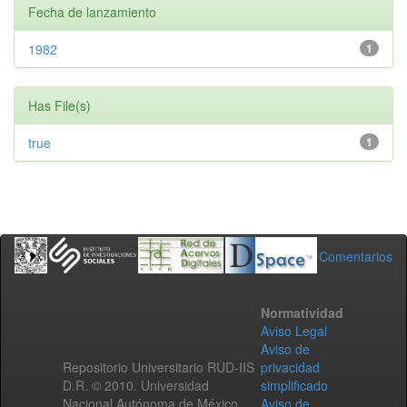
Fecha de lanzamiento
1982
1
Has File(s)
true
1
Comentarios
Normatividad
Aviso Legal
Aviso de
Repositorio Universitario RUD-IIS
privacidad
D.R. © 2010. Universidad
simplificado
Nacional Autónoma de México.
Aviso de