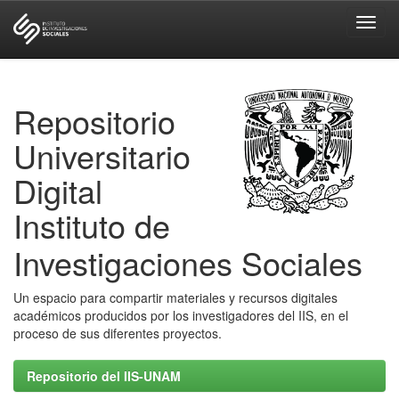
Skip
navigation
Repositorio
Universitario
Digital
Instituto de
Investigaciones Sociales
Un espacio para compartir materiales y recursos digitales
académicos producidos por los investigadores del IIS, en el
proceso de sus diferentes proyectos.
Repositorio del IIS-UNAM