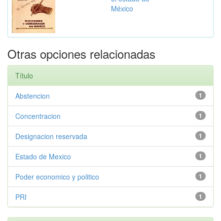
México
Otras opciones relacionadas
Título
Abstencion
1
Concentracion
1
Designacion reservada
1
Estado de Mexico
1
Poder economico y politico
1
PRI
1