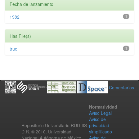
Fecha de lanzamiento
1982
1
Has File(s)
true
1
Comentarios
Normatividad
Aviso Legal
Aviso de
Repositorio Universitario RUD-IIS
privacidad
D.R. © 2010. Universidad
simplificado
Nacional Autónoma de México.
Aviso de