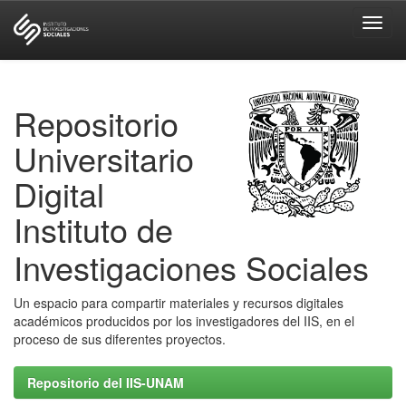
Skip
navigation
Repositorio
Universitario
Digital
Instituto de
Investigaciones Sociales
Un espacio para compartir materiales y recursos digitales
académicos producidos por los investigadores del IIS, en el
proceso de sus diferentes proyectos.
Repositorio del IIS-UNAM