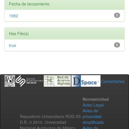
Fecha de lanzamiento
1982
1
Has File(s)
true
1
Comentarios
Normatividad
Aviso Legal
Aviso de
Repositorio Universitario RUD-IIS
privacidad
D.R. © 2010. Universidad
simplificado
Nacional Autónoma de México.
Aviso de