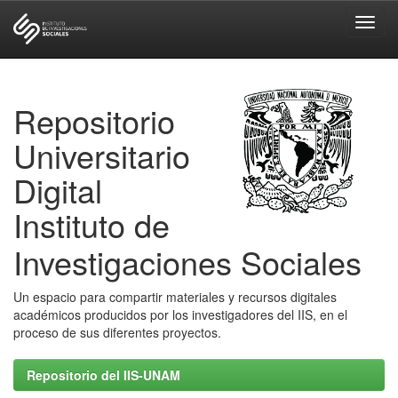
Skip
navigation
Repositorio
Universitario
Digital
Instituto de
Investigaciones Sociales
Un espacio para compartir materiales y recursos digitales
académicos producidos por los investigadores del IIS, en el
proceso de sus diferentes proyectos.
Repositorio del IIS-UNAM