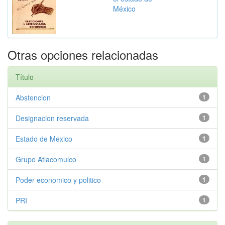
México
Otras opciones relacionadas
Título
Abstencion
1
Designacion reservada
1
Estado de Mexico
1
Grupo Atlacomulco
1
Poder economico y politico
1
PRI
1