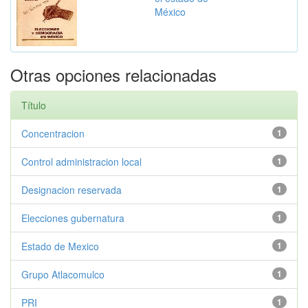
México
Otras opciones relacionadas
Título
Concentracion
1
Control administracion local
1
Designacion reservada
1
Elecciones gubernatura
1
Estado de Mexico
1
Grupo Atlacomulco
1
PRI
1