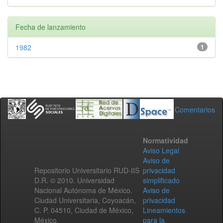
Fecha de lanzamiento
1982
1
Comentarios
Normatividad
Aviso Legal
Aviso de
Repositorio Universitario RUD-IIS
privacidad
D.R. © 2010. Universidad
simplificado
Nacional Autónoma de México.
Aviso de
Ciudad Universitaria, Coyoacán,
privacidad
C. P. 04510, Ciudad de México,
Lineamientos
México.
para la