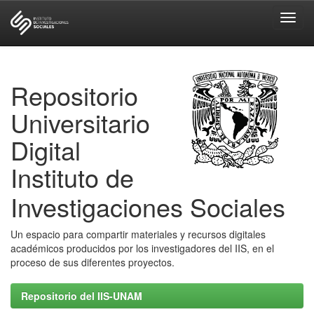
Skip
navigation
Repositorio
Universitario
Digital
Instituto de
Investigaciones Sociales
Un espacio para compartir materiales y recursos digitales
académicos producidos por los investigadores del IIS, en el
proceso de sus diferentes proyectos.
Repositorio del IIS-UNAM