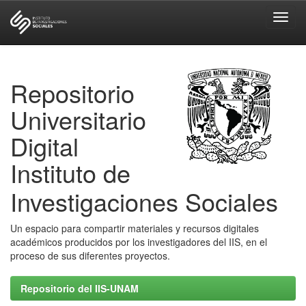
Skip
navigation
Repositorio
Universitario
Digital
Instituto de
Investigaciones Sociales
Un espacio para compartir materiales y recursos digitales
académicos producidos por los investigadores del IIS, en el
proceso de sus diferentes proyectos.
Repositorio del IIS-UNAM