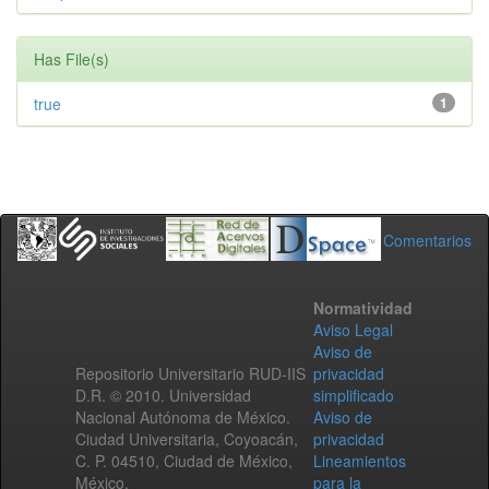
Has File(s)
true
1
Comentarios
Normatividad
Aviso Legal
Aviso de
Repositorio Universitario RUD-IIS
privacidad
D.R. © 2010. Universidad
simplificado
Nacional Autónoma de México.
Aviso de
Ciudad Universitaria, Coyoacán,
privacidad
C. P. 04510, Ciudad de México,
Lineamientos
México.
para la