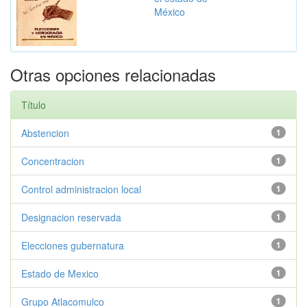
México
Otras opciones relacionadas
Título
Abstencion
1
Concentracion
1
Control administracion local
1
Designacion reservada
1
Elecciones gubernatura
1
Estado de Mexico
1
Grupo Atlacomulco
1