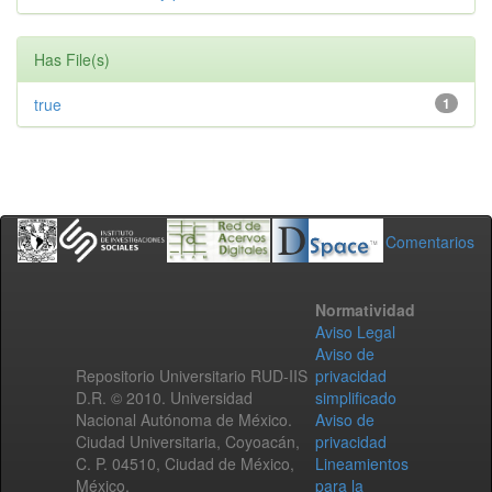
Has File(s)
true
1
Comentarios
Normatividad
Aviso Legal
Aviso de
Repositorio Universitario RUD-IIS
privacidad
D.R. © 2010. Universidad
simplificado
Nacional Autónoma de México.
Aviso de
Ciudad Universitaria, Coyoacán,
privacidad
C. P. 04510, Ciudad de México,
Lineamientos
México.
para la