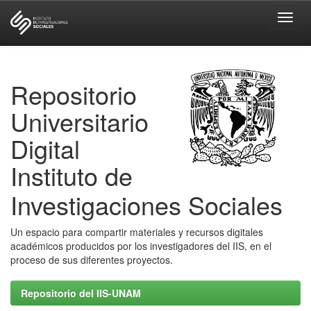
Skip
navigation
Repositorio
Universitario
Digital
Instituto de
Investigaciones Sociales
Un espacio para compartir materiales y recursos digitales
académicos producidos por los investigadores del IIS, en el
proceso de sus diferentes proyectos.
Repositorio del IIS-UNAM