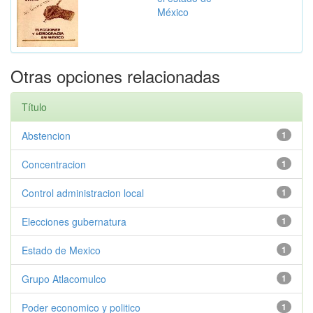
México
Otras opciones relacionadas
Título
Abstencion
1
Concentracion
1
Control administracion local
1
Elecciones gubernatura
1
Estado de Mexico
1
Grupo Atlacomulco
1
Poder economico y politico
1