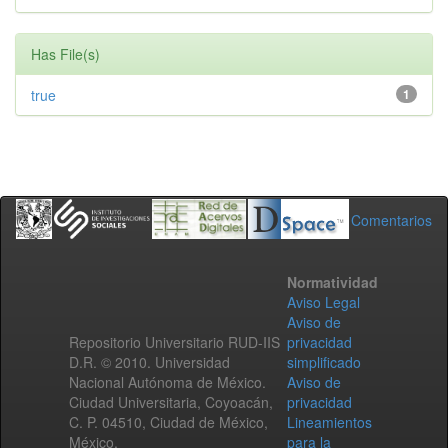
Has File(s)
true
1
Comentarios
Normatividad
Aviso Legal
Aviso de
Repositorio Universitario RUD-IIS
privacidad
D.R. © 2010. Universidad
simplificado
Nacional Autónoma de México.
Aviso de
Ciudad Universitaria, Coyoacán,
privacidad
C. P. 04510, Ciudad de México,
Lineamientos
México.
para la