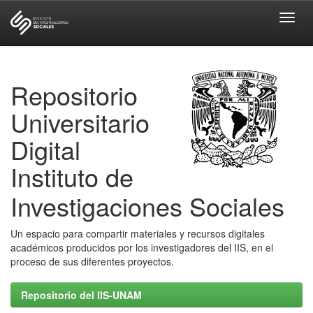
Skip
navigation
Repositorio
Universitario
Digital
Instituto de
Investigaciones Sociales
Un espacio para compartir materiales y recursos digitales
académicos producidos por los investigadores del IIS, en el
proceso de sus diferentes proyectos.
Repositorio del IIS-UNAM